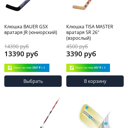
Клюшка BAUER GSX
Клюшка TISA MASTER
вратаря JR (юниорский)
вратаря SR 26"
(взрослый)
14390 руб
4500 руб
13390 руб
3390 руб
Плати частями
3347 ₽
x 4
Плати частями
847 ₽
x 4
Выбрать
В корзину