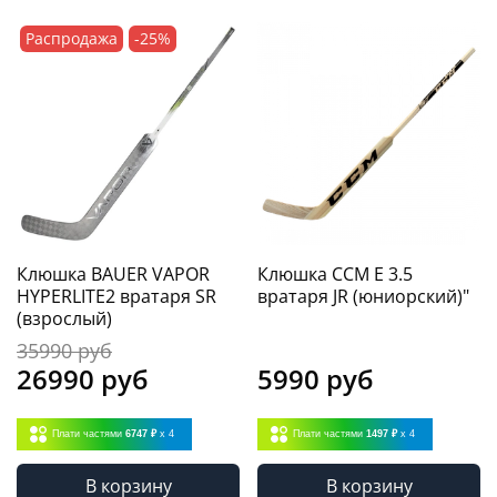
Распродажа
-25%
Клюшка BAUER VAPOR
Клюшка CCM E 3.5
HYPERLITE2 вратаря SR
вратаря JR (юниорский)"
(взрослый)
35990 руб
26990 руб
5990 руб
Плати частями
6747 ₽
x 4
Плати частями
1497 ₽
x 4
В корзину
В корзину