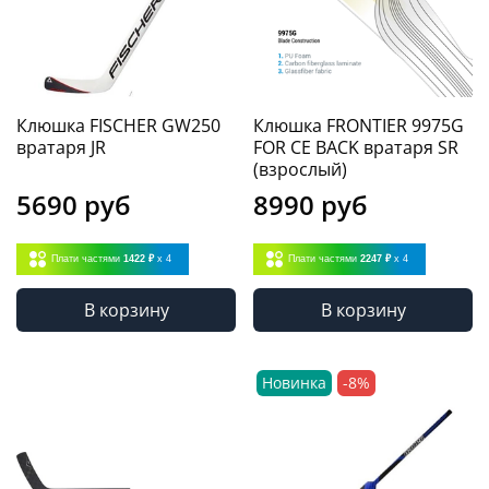
Клюшка FISCHER GW250
Клюшка FRONTIER 9975G
вратаря JR
FOR CE BACK вратаря SR
(взрослый)
5690 руб
8990 руб
Плати частями
1422 ₽
x 4
Плати частями
2247 ₽
x 4
В корзину
В корзину
Новинка
-8%