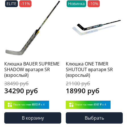
ELITE
-11%
Новинка
-10%
Клюшка BAUER SUPREME
Клюшка ONE TIMER
SHADOW вратаря SR
SHUTOUT вратаря SR
(взрослый)
(взрослый)
38490 руб
21100 руб
34290 руб
18990 руб
Плати частями
8572 ₽
x 4
Плати частями
4747 ₽
x 4
В корзину
Выбрать