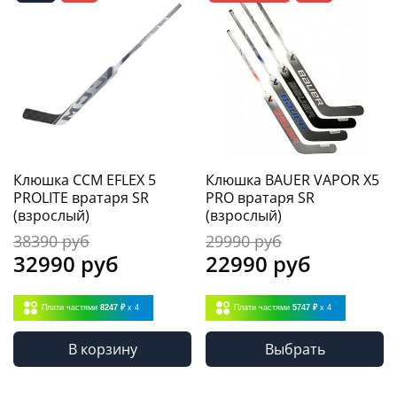
Клюшка CCM EFLEX 5
Клюшка BAUER VAPOR X5
PROLITE вратаря SR
PRO вратаря SR
(взрослый)
(взрослый)
38390 руб
29990 руб
32990 руб
22990 руб
Плати частями
8247 ₽
x 4
Плати частями
5747 ₽
x 4
В корзину
Выбрать