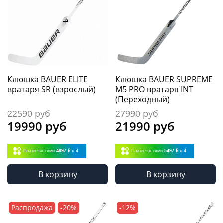
Клюшка BAUER ELITE
Клюшка BAUER SUPREME
вратаря SR (взрослый)
M5 PRO вратаря INT
(Переходный)
22590 руб
27990 руб
19990 руб
21990 руб
Плати частями
4997 ₽
x 4
Плати частями
5497 ₽
x 4
В корзину
В корзину
Распродажа
-20%
-12%