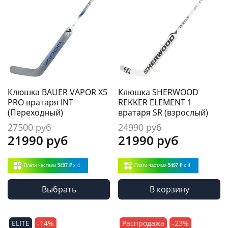
Клюшка BAUER VAPOR X5
Клюшка SHERWOOD
PRO вратаря INT
REKKER ELEMENT 1
(Переходный)
вратаря SR (взрослый)
27500 руб
24990 руб
21990 руб
21990 руб
Плати частями
5497 ₽
x 4
Плати частями
5497 ₽
x 4
Выбрать
В корзину
ELITE
-14%
Распродажа
-23%