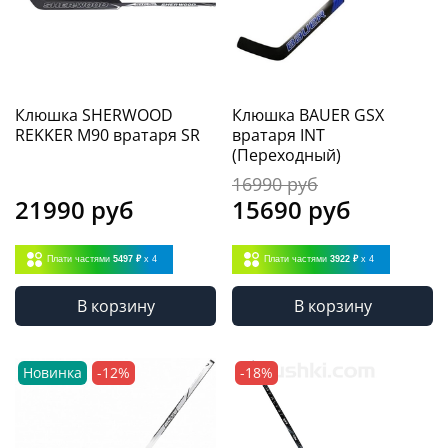
Клюшка SHERWOOD
Клюшка BAUER GSX
REKKER M90 вратаря SR
вратаря INT
(Переходный)
16990 руб
21990 руб
15690 руб
Плати частями
5497 ₽
x 4
Плати частями
3922 ₽
x 4
В корзину
В корзину
Новинка
-12%
-18%