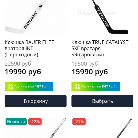
Клюшка BAUER ELITE
Клюшка TRUE CATALYST
вратаря INT
5XE вратаря
(Переходный)
SR(взрослый)
22590 руб
19500 руб
19990 руб
15990 руб
Плати частями
4997 ₽
x 4
Плати частями
3997 ₽
x 4
В корзину
Выбрать
Новинка
-12%
-21%