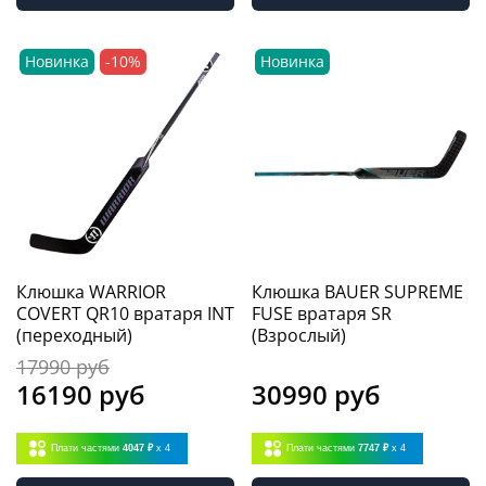
Новинка
-10%
Новинка
Клюшка WARRIOR
Клюшка BAUER SUPREME
COVERT QR10 вратаря INT
FUSE вратаря SR
(переходный)
(Взрослый)
17990 руб
16190 руб
30990 руб
Плати частями
4047 ₽
x 4
Плати частями
7747 ₽
x 4