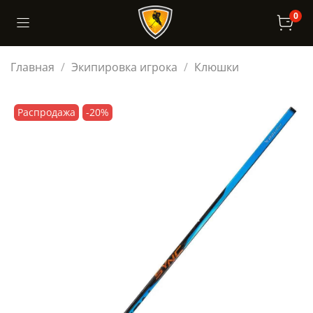
0
Главная
Экипировка игрока
Клюшки
Распродажа
-20%