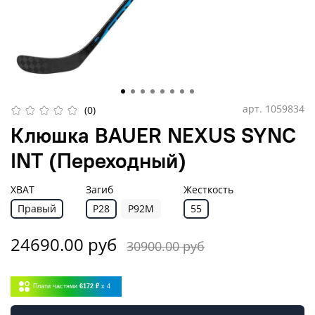
арт.
1059834
(0)
Клюшка BAUER NEXUS SYNC
INT (Переходный)
ХВАТ
Загиб
Жесткость
Правый
P28
P92M
55
24690.00 руб
30900.00 руб
Плати частями
6172 ₽
x 4