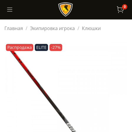
0
Главная
Экипировка игрока
Клюшки
Распродажа
ELITE
-27%