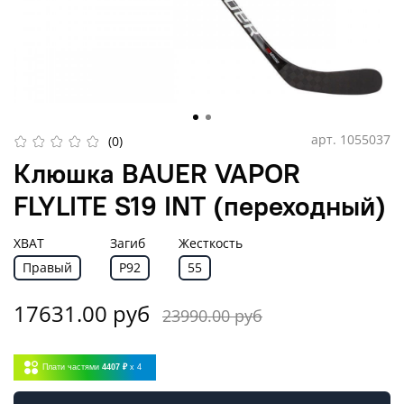
арт.
1055037
(0)
Клюшка BAUER VAPOR
FLYLITE S19 INT (переходный)
ХВАТ
Загиб
Жесткость
Правый
P92
55
17631.00 руб
23990.00 руб
Плати частями
4407 ₽
x 4