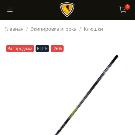
0
Главная
Экипировка игрока
Клюшки
Распродажа
ELITE
-26%