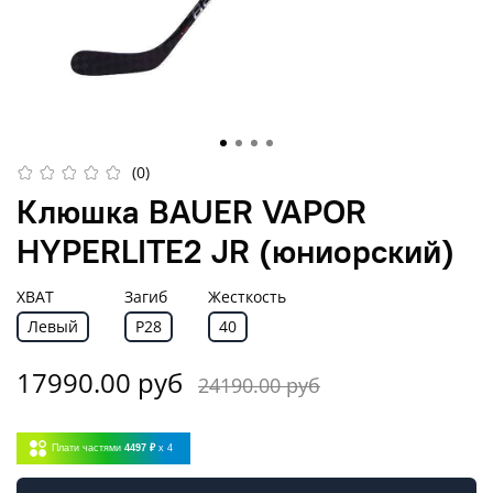
(0)
Клюшка BAUER VAPOR
HYPERLITE2 JR (юниорский)
ХВАТ
Загиб
Жесткость
Левый
P28
40
17990.00 руб
24190.00 руб
Плати частями
4497 ₽
x 4