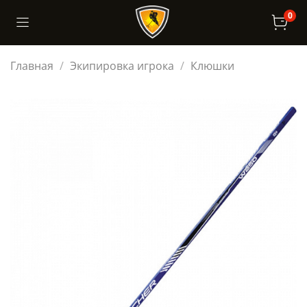
0
Главная
Экипировка игрока
Клюшки