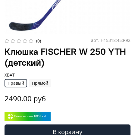
арт.
H15318:45:R92
(0)
Клюшка FISCHER W 250 YTH
(детский)
ХВАТ
Правый
Прямой
2490.00 руб
Плати частями
622 ₽
x 4
В корзину