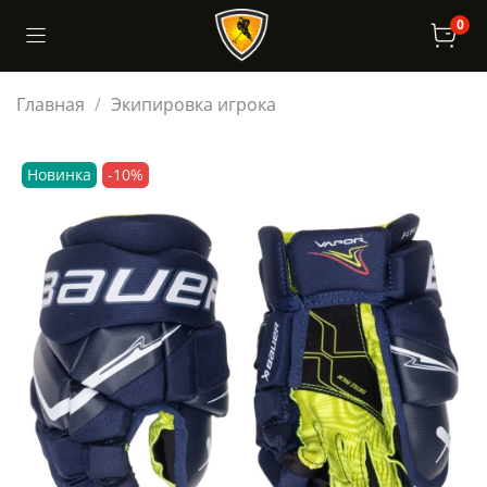
0
Главная
Экипировка игрока
Новинка
-10%