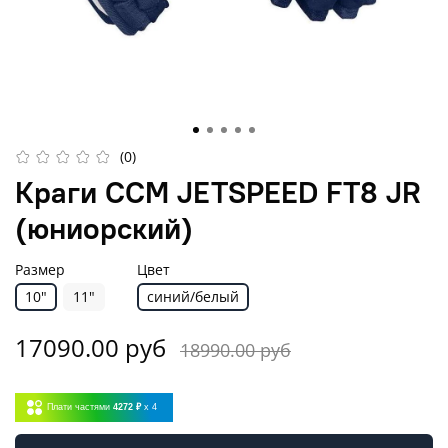
(0)
Краги CCM JETSPEED FT8 JR
(юниорский)
Размер
Цвет
10"
11"
синий/белый
17090.00 руб
18990.00 руб
Плати частями
4272 ₽
x 4