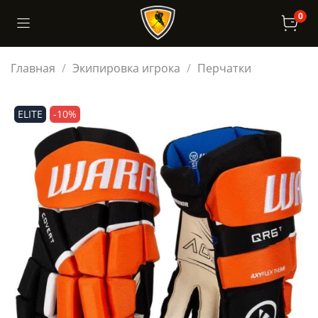
0
Главная
Экипировка игрока
Перчатки
ELITE
-10%