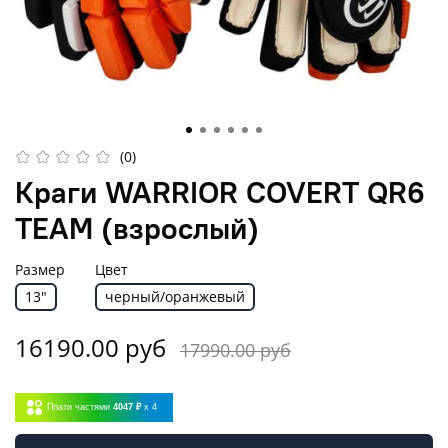
(0)
Краги WARRIOR COVERT QR6
TEAM (взрослый)
Размер
Цвет
13"
черный/оранжевый
16190.00 руб
17990.00 руб
Плати частями
4047 ₽
x 4