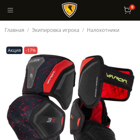
0
Главная
Экипировка игрока
Налокотники
Акция
-17%