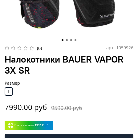
арт.
1059926
(0)
Налокотники BAUER VAPOR
3X SR
Размер
L
7990.00 руб
9590.00 руб
Плати частями
1997 ₽
x 4