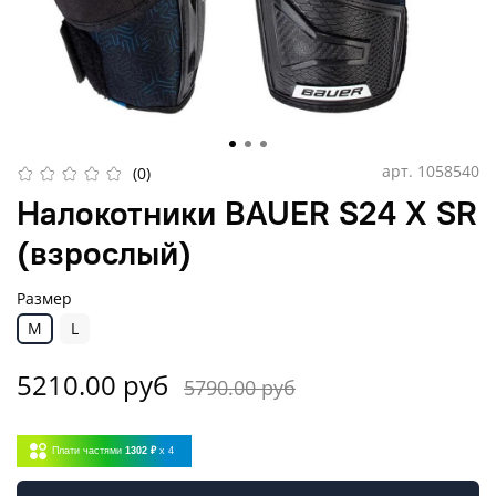
арт.
1058540
(0)
Налокотники BAUER S24 X SR
(взрослый)
Размер
M
L
5210.00 руб
5790.00 руб
Плати частями
1302 ₽
x 4