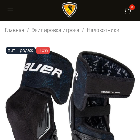
0
Главная
Экипировка игрока
Налокотники
Хит Продаж
-10%