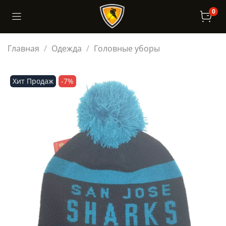
0
Главная
Одежда
Головные уборы
Хит Продаж
-7%