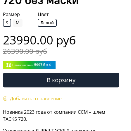
Размер
Цвет
S
M
Белый
23990.00 руб
26390.00 руб
5997 ₽
x 4
Плати частями
В корзину
Добавить в сравнение
Новинка 2023 года от компании CCM – шлем
TACKS 720.
Успех модели SUPER TACKS X вдохновил