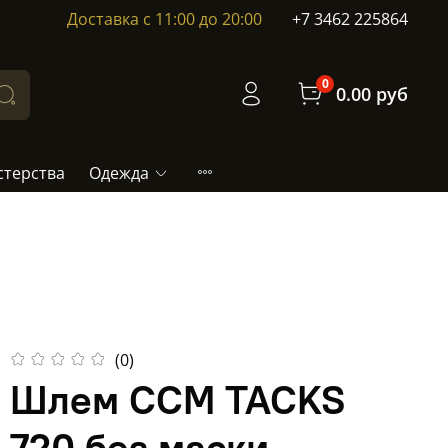
Доставка с 11:00 до 20:00
+7 3462 225864
0
0.00 руб
стерства
Одежда
(0)
Шлем CCM TACKS
720 без маски