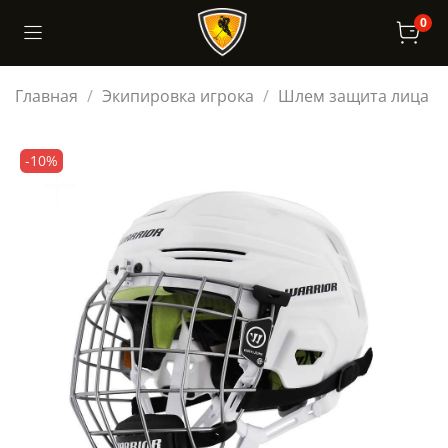
0
Главная
Экипировка игрока
Шлем защита лица
-10%