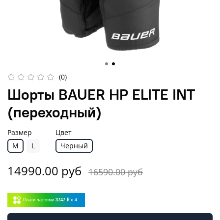
(0)
Шорты BAUER HP ELITE INT
(переходный)
Размер
Цвет
M
L
Черный
14990.00 руб
16590.00 руб
Плати частями
3747 ₽
x 4