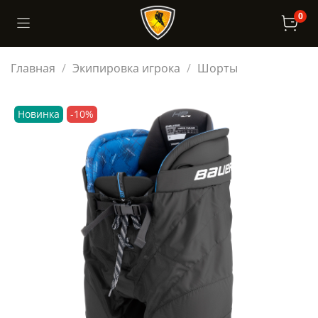
0
Главная
Экипировка игрока
Шорты
Новинка
-10%